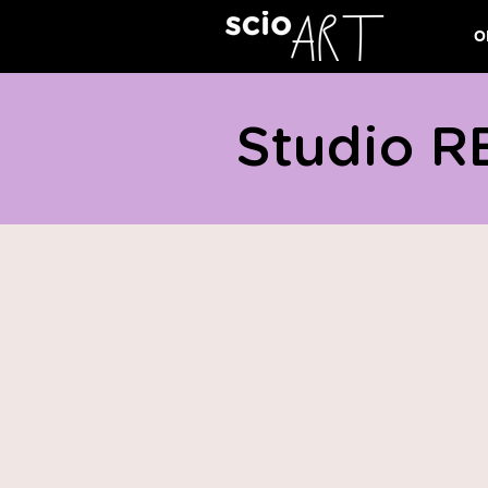
O
Studio R