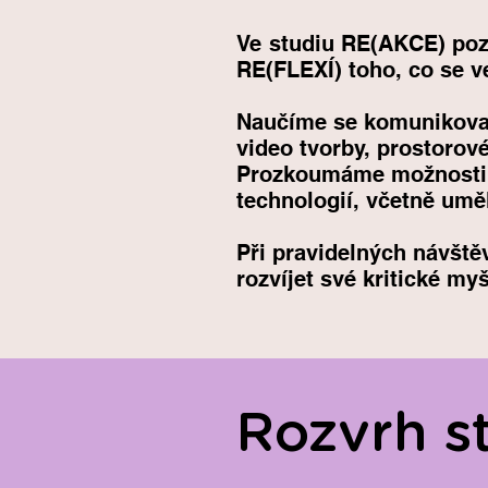
Ve studiu RE(AKCE) poz
RE(FLEXÍ) toho, co se v
Naučíme se komunikovat
video tvorby, prostorové
Prozkoumáme možnosti k
technologií, včetně umě
Při pravidelných návště
rozvíjet své kritické my
Rozvrh s