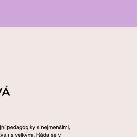
VÁ
rijní pedagogiky s nejmenšími,
tva i s velkými. Ráda se v