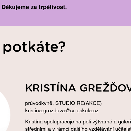
 Děkujeme za trpělivost.
 potkáte?
KRISTÍNA GREŽĎO
průvodkyně, STUDIO RE(AKCE)
kristina.grezdova@scioskola.cz
Kristína spolupracuje na poli výtvarné a gale
středními a v rámci dalšího vzdělávání učitels