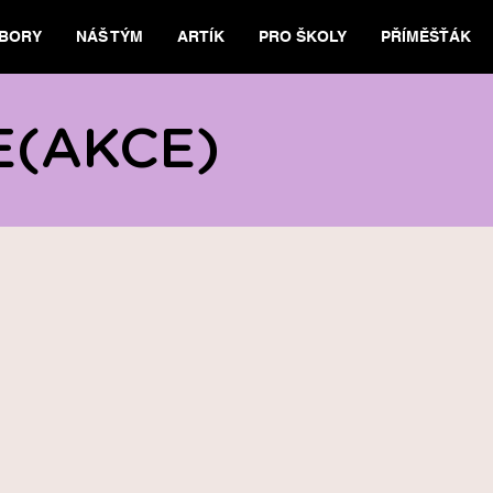
BORY
NÁŠ TÝM
ARTÍK
PRO ŠKOLY
PŘÍMĚŠŤÁK
E(AKCE)