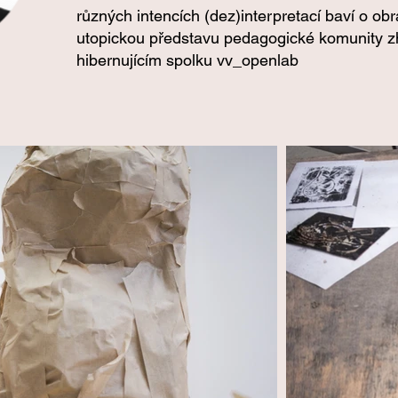
různých intencích (dez)interpretací baví o ob
utopickou představu pedagogické komunity z
hibernujícím spolku vv_openlab