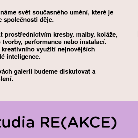
náme svět současného umění, které je
e společnosti děje.
 prostřednictvím kresby, malby, koláže,
 tvorby, performance nebo instalací.
reativního využití nejnovějších
lé inteligence.
​
vách galerií budeme diskutovat a
šlení.
tudia RE(AKCE)