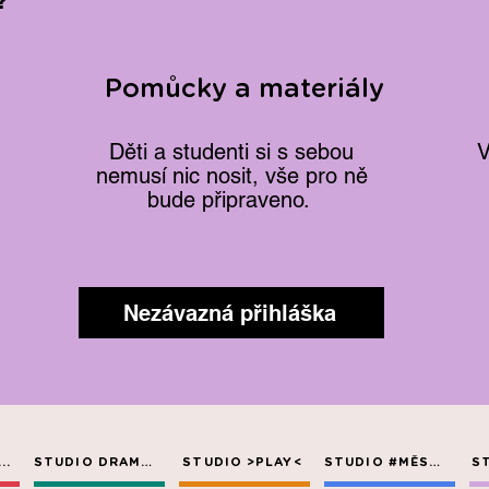
?
Pomůcky a materiály
Děti a studenti si s sebou
V
nemusí nic nosit, vše pro ně
bude připraveno.
Nezávazná přihláška
..
STUDIO DRAMA+
STUDIO >PLAY<
STUDIO #MĚSTO
S