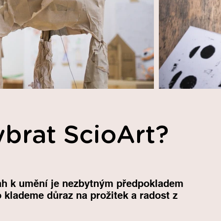
ybrat ScioArt?
ztah k umění je nezbytným předpokladem
o klademe důraz na prožitek a radost z