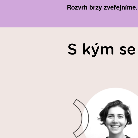
Rozvrh brzy zveřejníme.
S kým se