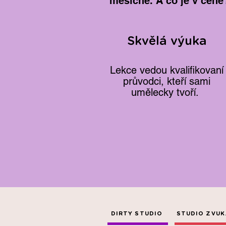
měsíčně. A co je v ceně
Skvělá výuka
Lekce vedou kvalifikovaní
průvodci, kteří sami
umělecky tvoří.
DIRTY STUDIO
STUDIO ZVUK.