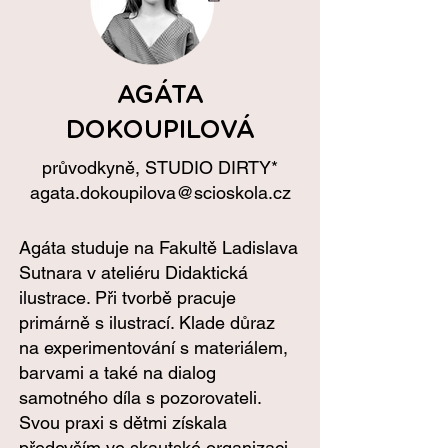
AGÁTA
DOKOUPILOVÁ
průvodkyně,
STUDIO
DIRTY*
agata.dokoupilova@scioskola.cz
Agáta studuje na Fakultě Ladislava
Sutnara v ateliéru Didaktická
ilustrace. Při tvorbě pracuje
primárně s ilustrací. Klade důraz
na experimentování s materiálem,
barvami a také na dialog
samotného díla s pozorovateli.
Svou praxi s dětmi získala
především ve skautské organizaci,