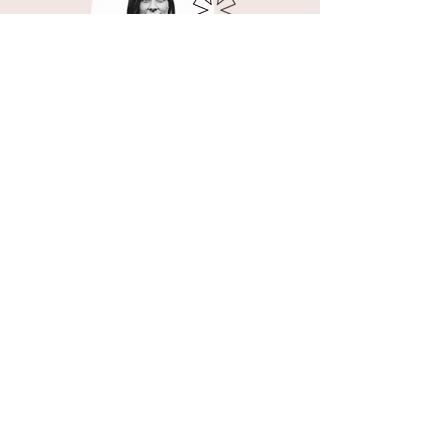
JANA TIMIOPULU
průvodkyně, STUDIO RE(AKCE)
jana.timiopulu@scioskola.cz
Jana je metodická a pedagogická
podpora pro všechny průvodce ve
ScioArt. Má bohaté zkušenosti s
pedagogickým vedením dětí i s
organizací uměleckého
interdisciplinárního festivalu. Sama
je výtvarně činná.