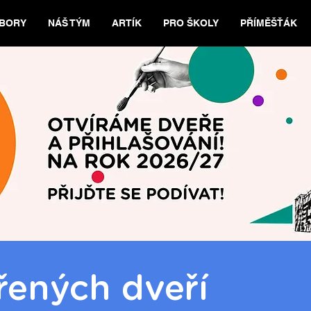
BORY
NÁŠ TÝM
ARTÍK
PRO ŠKOLY
PŘÍMĚŠŤÁK
řených dveří