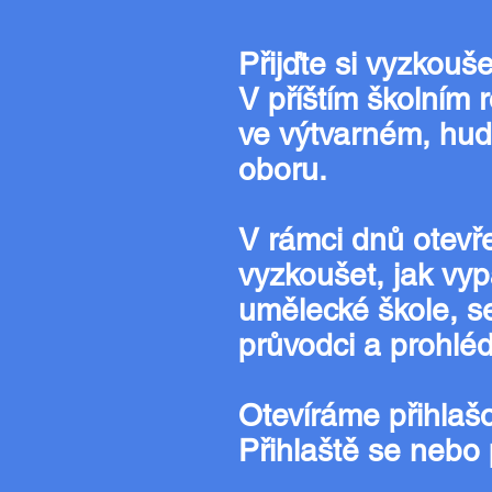
Přijďte si vyzkouš
V příštím školním 
ve výtvarném, hu
oboru.
V rámci dnů otevř
vyzkoušet, jak vy
umělecké škole, s
průvodci a prohlé
Otevíráme přihlašo
Přihlaště se nebo