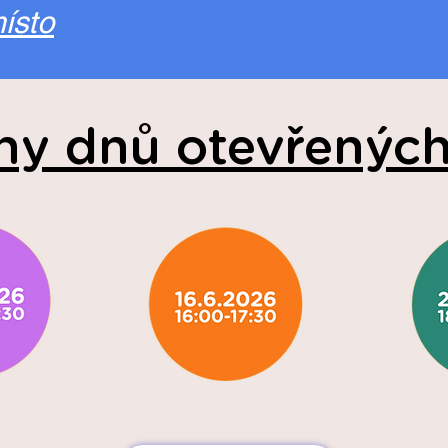
ísto
ny dnů otevřených