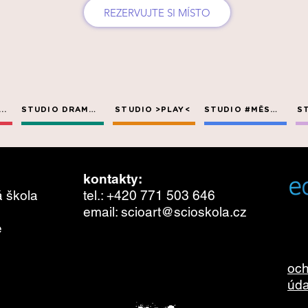
REZERVUJTE SI MÍSTO
..
STUDIO DRAMA+
STUDIO >PLAY<
STUDIO #MĚSTO
S
SEND
kontakty:
á škola
tel.:
+420 771 503 646
email:
scioart@scioskola.cz
e
och
úda