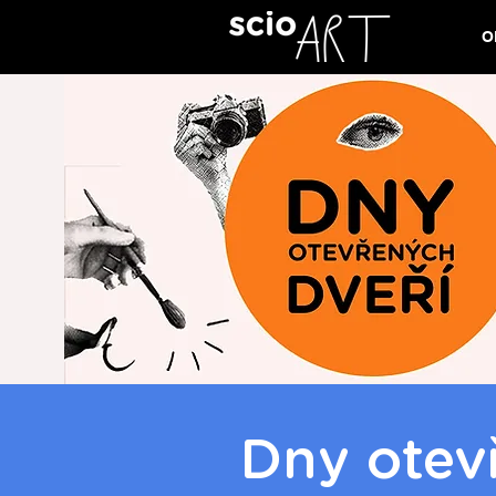
O
Dny otev