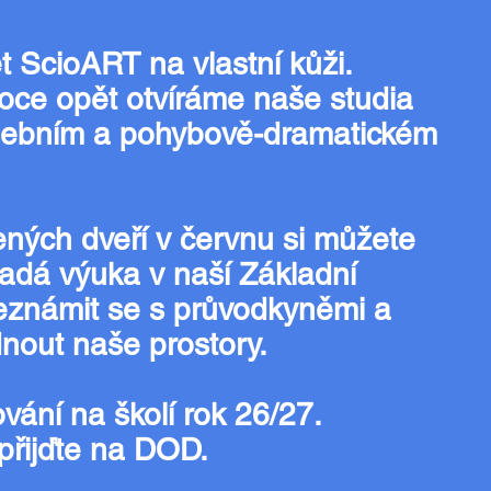
et ScioART na vlastní kůži.
roce opět otvíráme naše studia
debním a pohybově-dramatickém
ených dveří v červnu si můžete
padá výuka v naší Základní
eznámit se s průvodkyněmi a
dnout naše prostory.
vání na školí rok 26/27.
 přijďte na DOD.